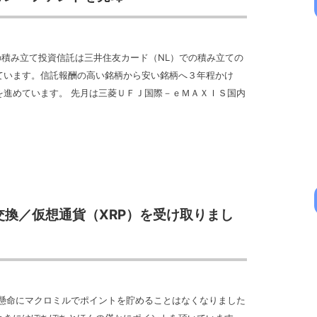
での積み立て投資信託は三井住友カード（NL）での積み立ての
ています。信託報酬の高い銘柄から安い銘柄へ３年程かけ
を進めています。 先月は三菱ＵＦＪ国際－ｅＭＡＸＩＳ国内
交換／仮想通貨（XRP）を受け取りまし
生懸命にマクロミルでポイントを貯めることはなくなりました