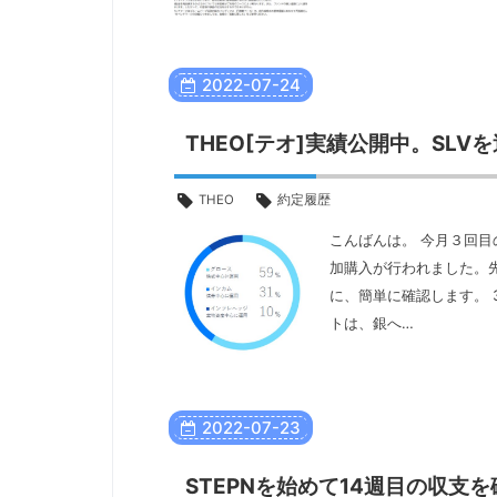
2022
-
07
-
24
THEO[テオ]実績公開中。SLV
THEO
約定履歴
こんばんは。 今月３回目
加購入が行われました。先
に、簡単に確認します。 304-
トは、銀へ…
2022
-
07
-
23
STEPNを始めて14週目の収支