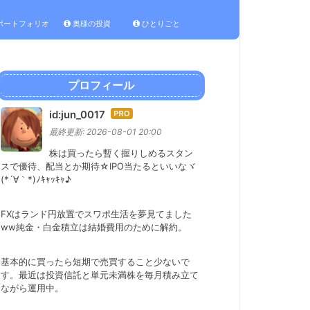
ポートフォリオ
奥様の投資
ひとりごと
プロフィール
id:jun_0017
はて
なブ
最終更新:
2026-08-01 20:00
ログ
株は買ったら暫く握りしめるスタン
Pro
スで優待、配当とか期待☆IPO当たるといいなヾ
(*´∀｀*)ﾉｷｬｯｷｬ♪
FXはランド円放置でスワポ生活を夢見てました
ww純金・白金積立は結婚費用のために解約。
基本的に買ったら短期で売買すること少ないで
す。最近は投資信託と単元未満株を毎月積み立て
ながら運用中。