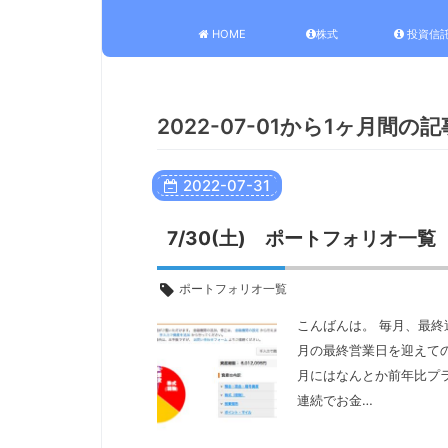
HOME
株式
投資信
2022-07-01から1ヶ月間の
2022
-
07
-
31
7/30(土) ポートフォリオ一覧
ポートフォリオ一覧
こんばんは。 毎月、最終
月の最終営業日を迎えて
月にはなんとか前年比プ
連続でお金…