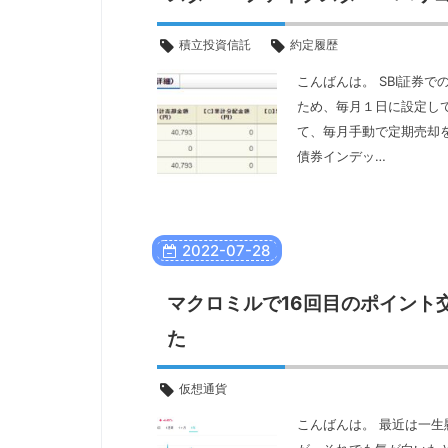
積立投資信託
約定履歴
こんばんは。 SBI証券
ため、毎月１日に設定し
て、毎月手動で定期売却
債券インデッ…
2022
-
07
-
28
マクロミルで16回目のポイント
た
仮想通貨
こんばんは。 最近は一