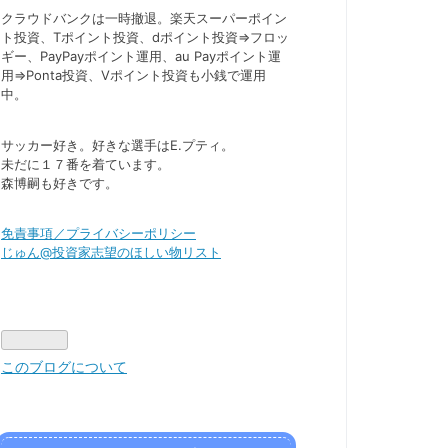
クラウドバンクは一時撤退。楽天スーパーポイン
ト投資、Tポイント投資、dポイント投資⇒フロッ
ギー、PayPayポイント運用、au Payポイント運
用⇒Ponta投資、Vポイント投資も小銭で運用
中。
サッカー好き。好きな選手はE.プティ。
未だに１７番を着ています。
森博嗣も好きです。
免責事項／プライバシーポリシー
じゅん@投資家志望のほしい物リスト
このブログについて