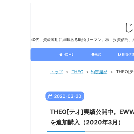
40代、資産運用に興味ある既婚リーマン。株、投資信託
HOME
株式
投資信
トップ
>
THEO
>
約定履歴
>
THEO[
2020
-
03
-
20
THEO[テオ]実績公開中。EW
を追加購入（2020年3月）