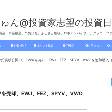
じゅん@投資家志望の投資日
、純金・白金積立、外貨預金、ふるさと納税、ロボアドバイザー、クラウドフ
託
外貨MMF
ポイント投資
THEO
クラファン
テオ]実績公開中。EWWを売却、EWJ、FEZ、SPYV、VWOを追加購入
Wを売却、EWJ、FEZ、SPYV、VWO