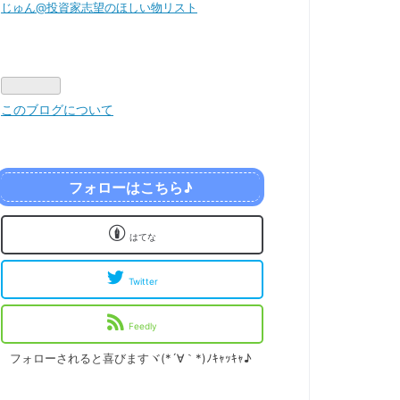
じゅん@投資家志望のほしい物リスト
このブログについて
フォローはこちら♪
はてな
Twitter
Feedly
フォローされると喜びますヾ(*´∀｀*)ﾉｷｬｯｷｬ♪