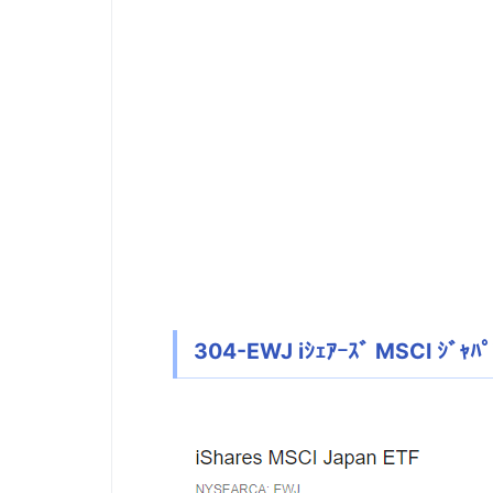
株式、積立投信等メインで利
304-EWJ iｼｪｱｰｽﾞ MSCI ｼﾞｬﾊﾟ
久々にFXに再挑戦です