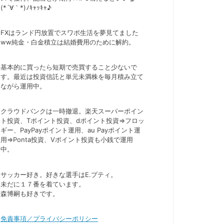
(*´∀｀*)ﾉｷｬｯｷｬ♪
FXはランド円放置でスワポ生活を夢見てました
ww純金・白金積立は結婚費用のために解約。
基本的に買ったら短期で売買すること少ないで
す。最近は投資信託と単元未満株を毎月積み立て
ながら運用中。
クラウドバンクは一時撤退。楽天スーパーポイン
ト投資、Tポイント投資、dポイント投資⇒フロッ
ギー、PayPayポイント運用、au Payポイント運
用⇒Ponta投資、Vポイント投資も小銭で運用
中。
サッカー好き。好きな選手はE.プティ。
未だに１７番を着ています。
森博嗣も好きです。
免責事項／プライバシーポリシー