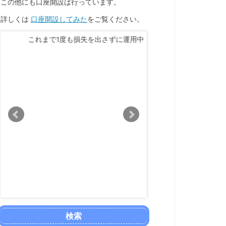
この他にも口座開設は行っています。
詳しくは
口座開設してみた
をご覧ください。
これまで1度も損失を出さずに運用中です。
受け取ったポイン
検索