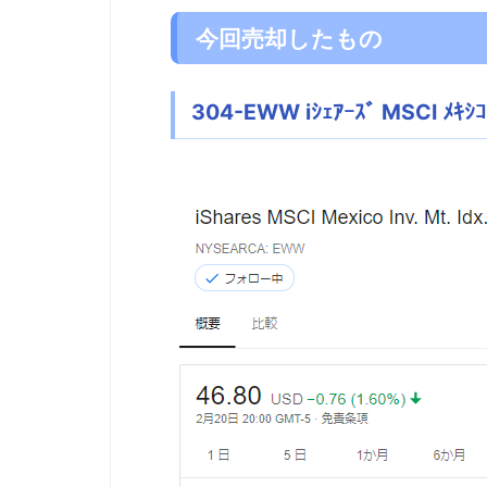
今回売却したもの
304-EWW iｼｪｱｰｽﾞ MSCI ﾒｷｼｺ