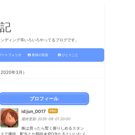
記
ァンディング等いろいろやってるブログです。
ポートフォリオ
奥様の投資
ひとりごと
（2020年3月）
プロフィール
id:jun_0017
はて
なブ
最終更新:
2026-08-01 20:00
ログ
株は買ったら暫く握りしめるスタン
Pro
スで優待、配当とか期待☆IPO当たるといいなヾ