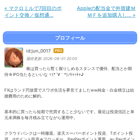
«
マクロミルで7回目のポ
Appleの配当金で外貨建Ｍ
イント交換／仮想通…
ＭＦを追加購入し…
»
プロフィール
id:jun_0017
はて
なブ
最終更新:
2026-08-01 20:00
ログ
株は買ったら暫く握りしめるスタンスで優待、配当とか期
Pro
待☆IPO当たるといいなヾ(*´∀｀*)ﾉｷｬｯｷｬ♪
FXはランド円放置でスワポ生活を夢見てましたww純金・白金積立は結
婚費用のために解約。
基本的に買ったら短期で売買すること少ないです。最近は投資信託と単
元未満株を毎月積み立てながら運用中。
クラウドバンクは一時撤退。楽天スーパーポイント投資、Tポイント投
資、dポイント投資⇒フロッギー、PayPayポイント運用、au Payポイン