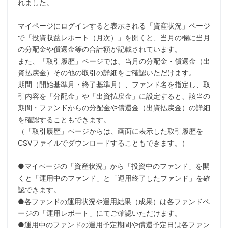
れました。
マイページにログインすると表示される「資産状況」ページ
で「
投資収益レポート（月次）」を開くと、
当月の欄に当月
の分配金や償還金等の合計額が記載されています。
また、「取引履歴」ページでは、当月の分配金・償還金（
出
資払戻金）その他の取引の詳細をご確認いただけます。
期間（開始基準月・終了基準月）、ファンド名を指定し、
取
引内容を「分配金」や「出資払戻金」に設定すると、
該当の
期間・ファンドからの分配金や償還金（出資払戻金）
の詳細
を確認することもできます。
（「取引履歴」ページからは、
画面に表示した取引履歴を
CSVファイルでダウンロードすること
もできます。）
●マイページの「資産状況」から「投資中のファンド」を開
くと「
運用中のファンド」と「運用終了したファンド」を確
認できます。
●各ファンドの運用状況や運用結果（成果）
は各ファンドペ
ージの「運用レポート」にてご確認いただけます。
●
運用中のファンドの運用予定期間や償還予定日は各ファン