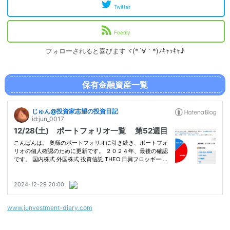
Twitter
Feedly
フォローされると喜びますヾ(*´∀｀*)ﾉｷｬｯｷｬ♪
保有金融資産一覧
www.junvestment-diary.com